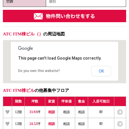
空調
個別
ATC ITM棟ビル（）
の周辺地図
This page can't load Google Maps correctly.
Do you own this website?
OK
ATC ITM棟ビル
の他募集中フロア
階数
坪数
家賃
坪単価
敷金
入居可能日
12階
33.93
坪
相談
相談
相談
即
12階
24.52
坪
相談
相談
相談
即