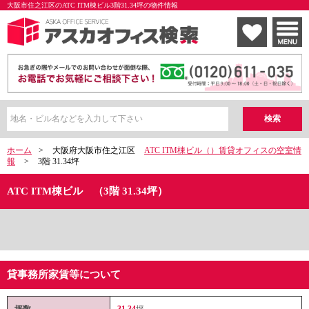
大阪市住之江区のATC ITM棟ビル3階31.34坪の物件情報
ホーム
>
大阪府大阪市住之江区
ATC ITM棟ビル（）賃貸オフィスの空室情
報
>
3階 31.34坪
ATC ITM棟ビル （3階 31.34坪）
貸事務所家賃等について
坪数
31.34
坪