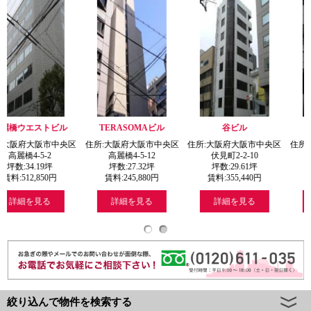
ビル
TERASOMAビル
谷ビル
吉田一閑ビル
中央区
住所:大阪府大阪市中央区
住所:大阪府大阪市中央区
住所:大阪府大阪市
高麗橋4-5-12
伏見町2-2-10
伏見町2-6-4
坪数:
27.32
坪
坪数:
29.61
坪
坪数:
27.55
坪
円
賃料:
245,880
円
賃料:
355,440
円
賃料:
240,400
円
詳細を見る
詳細を見る
詳細を見る
絞り込んで物件を検索する