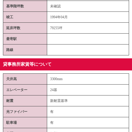
基準階坪数
未確認
竣工
1994年04月
延床坪数
79255坪
最寄駅
路線
貸事務所家賃等について
天井高
3300mm
エレベーター
24基
耐震
新耐震基準
光ファイバー
有
駐車場
有