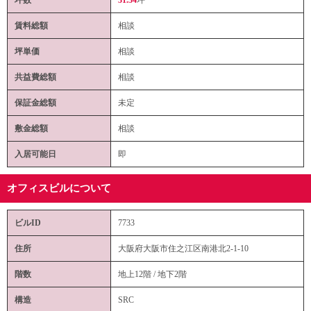
賃料総額
相談
坪単価
相談
共益費総額
相談
保証金総額
未定
敷金総額
相談
入居可能日
即
オフィスビルについて
ビルID
7733
住所
大阪府大阪市住之江区南港北2-1-10
階数
地上12階 / 地下2階
構造
SRC