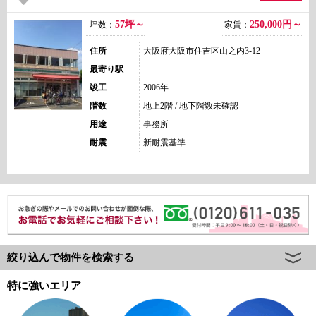
57坪～
250,000
円～
坪数：
家賃：
住所
大阪府大阪市住吉区山之内3-12
最寄り駅
竣工
2006年
階数
地上2階 / 地下階数未確認
用途
事務所
耐震
新耐震基準
絞り込んで物件を検索する
特に強いエリア