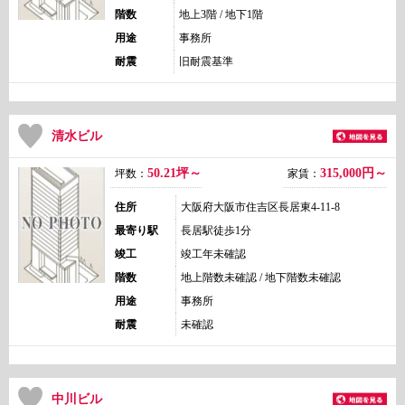
階数
地上3階 / 地下1階
用途
事務所
耐震
旧耐震基準
清水ビル
50.21坪～
315,000
円～
坪数：
家賃：
住所
大阪府大阪市住吉区長居東4-11-8
最寄り駅
長居駅徒歩1分
竣工
竣工年未確認
階数
地上階数未確認 / 地下階数未確認
用途
事務所
耐震
未確認
中川ビル