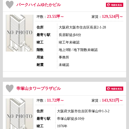
パークハイムゆたかビル
23.55坪～
129,524
円～
坪数：
家賃：
住所
大阪府大阪市住吉区長居2-1-28
最寄り駅
長居駅徒歩6分
竣工
竣工年未確認
階数
地上9階 / 地下階数未確認
用途
事務所
耐震
未確認
帝塚山タワープラザビル
11.72坪～
143,921
円～
坪数：
家賃：
住所
大阪府大阪市住吉区帝塚山中1-3-2
最寄り駅
帝塚山駅徒歩10分
竣工
1976年