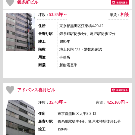
錦糸町ビル
53.85坪～
相談
坪数：
家賃：
住所
東京都墨田区江東橋4-29-12
最寄り駅
錦糸町駅徒歩4分、亀戸駅徒歩12分
竣工
1995年
階数
地上10階 / 地下階数未確認
用途
事務所
耐震
新耐震基準
アドバンス喜月ビル
35.43坪～
425,160
円～
坪数：
家賃：
住所
東京都墨田区太平3-3-12
最寄り駅
錦糸町駅徒歩4分、亀戸水神駅徒歩15分
竣工
1994年