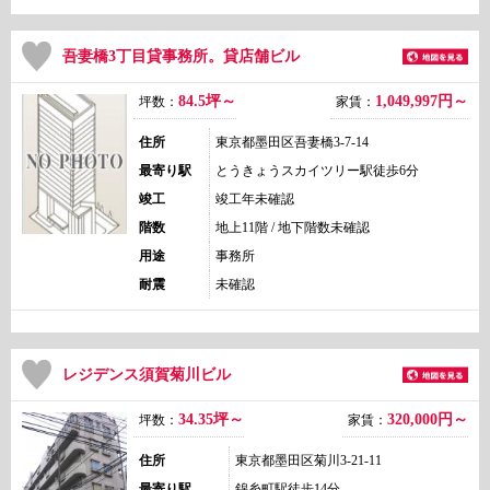
吾妻橋3丁目貸事務所。貸店舗ビル
84.5坪～
1,049,997
円～
坪数：
家賃：
住所
東京都墨田区吾妻橋3-7-14
最寄り駅
とうきょうスカイツリー駅徒歩6分
竣工
竣工年未確認
階数
地上11階 / 地下階数未確認
用途
事務所
耐震
未確認
レジデンス須賀菊川ビル
34.35坪～
320,000
円～
坪数：
家賃：
住所
東京都墨田区菊川3-21-11
最寄り駅
錦糸町駅徒歩14分