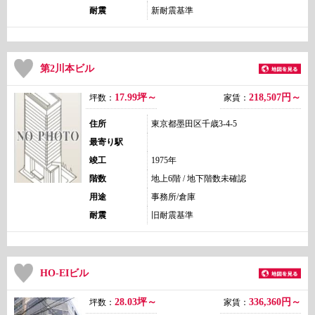
耐震
新耐震基準
第2川本ビル
17.99坪～
218,507
円～
坪数：
家賃：
住所
東京都墨田区千歳3-4-5
最寄り駅
竣工
1975年
階数
地上6階 / 地下階数未確認
用途
事務所/倉庫
耐震
旧耐震基準
HO-EIビル
28.03坪～
336,360
円～
坪数：
家賃：