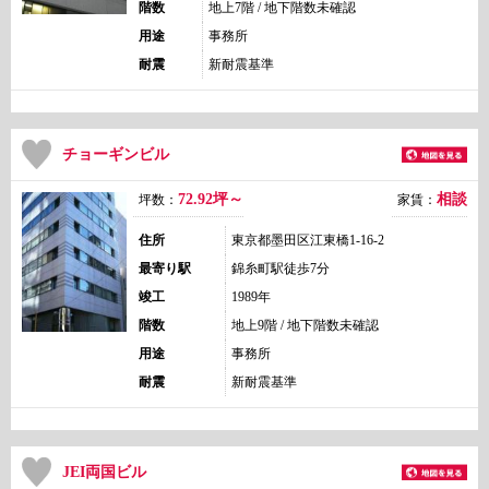
階数
地上7階 / 地下階数未確認
用途
事務所
耐震
新耐震基準
チョーギンビル
72.92坪～
相談
坪数：
家賃：
住所
東京都墨田区江東橋1-16-2
最寄り駅
錦糸町駅徒歩7分
竣工
1989年
階数
地上9階 / 地下階数未確認
用途
事務所
耐震
新耐震基準
JEI両国ビル