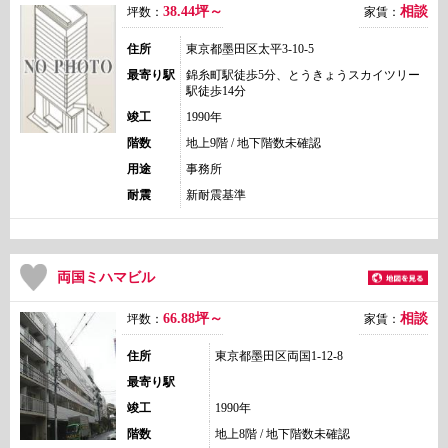
38.44坪～
相談
坪数：
家賃：
住所
東京都墨田区太平3-10-5
最寄り駅
錦糸町駅徒歩5分、とうきょうスカイツリー
駅徒歩14分
竣工
1990年
階数
地上9階 / 地下階数未確認
用途
事務所
耐震
新耐震基準
両国ミハマビル
66.88坪～
相談
坪数：
家賃：
住所
東京都墨田区両国1-12-8
最寄り駅
竣工
1990年
階数
地上8階 / 地下階数未確認