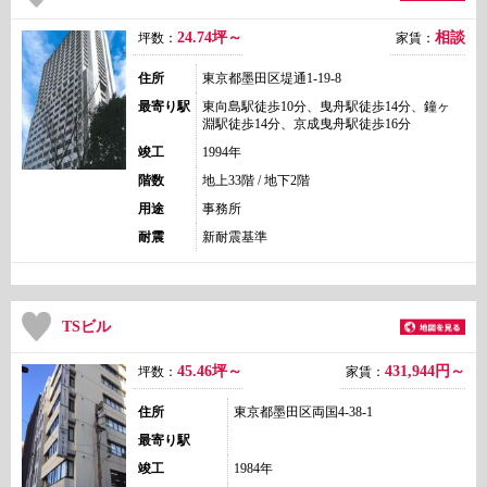
24.74坪～
相談
坪数：
家賃：
住所
東京都墨田区堤通1-19-8
最寄り駅
東向島駅徒歩10分、曳舟駅徒歩14分、鐘ヶ
淵駅徒歩14分、京成曳舟駅徒歩16分
竣工
1994年
階数
地上33階 / 地下2階
用途
事務所
耐震
新耐震基準
TSビル
45.46坪～
431,944
円～
坪数：
家賃：
住所
東京都墨田区両国4-38-1
最寄り駅
竣工
1984年