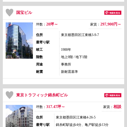
国宝ビル
20坪～
297,900
円～
坪数：
家賃：
住所
東京都墨田区江東橋3-9-7
最寄り駅
竣工
1988年
階数
地上9階 / 地下1階
用途
事務所
耐震
新耐震基準
東京トラフィック錦糸町ビル
317.47坪～
相談
坪数：
家賃：
住所
東京都墨田区江東橋4-26-5
最寄り駅
錦糸町駅徒歩4分、亀戸駅徒歩13分