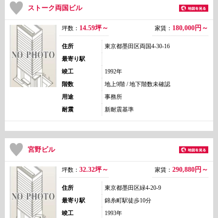
ストーク両国ビル
14.59坪～
180,000
円～
坪数：
家賃：
住所
東京都墨田区両国4-30-16
最寄り駅
竣工
1992年
階数
地上9階 / 地下階数未確認
用途
事務所
耐震
新耐震基準
宮野ビル
32.32坪～
290,880
円～
坪数：
家賃：
住所
東京都墨田区緑4-20-9
最寄り駅
錦糸町駅徒歩10分
竣工
1993年