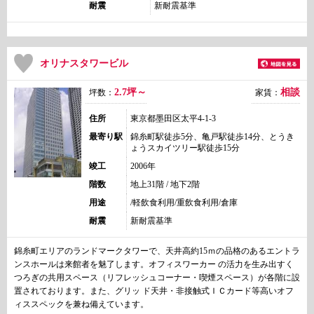
耐震
新耐震基準
オリナスタワービル
2.7坪～
相談
坪数：
家賃：
住所
東京都墨田区太平4-1-3
最寄り駅
錦糸町駅徒歩5分、亀戸駅徒歩14分、とうき
ょうスカイツリー駅徒歩15分
竣工
2006年
階数
地上31階 / 地下2階
用途
/軽飲食利用/重飲食利用/倉庫
耐震
新耐震基準
錦糸町エリアのランドマークタワーで、天井高約15ｍの品格のあるエントラ
ンスホールは来館者を魅了します。オフィスワーカー の活力を生み出すく
つろぎの共用スペース（リフレッシュコーナー・喫煙スペース）が各階に設
置されております。また、グリッ ド天井・非接触式ＩＣカード等高いオフ
ィススペックを兼ね備えています。