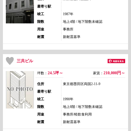
最寄り駅
竣工
1987年
階数
地上4階 / 地下階数未確認
用途
事務所
耐震
新耐震基準
三共ビル
24.5坪～
210,000
円～
坪数：
家賃：
住所
東京都墨田区両国2-11-9
最寄り駅
竣工
1990年
階数
地上8階 / 地下階数未確認
用途
事務所/軽飲食利用
耐震
新耐震基準