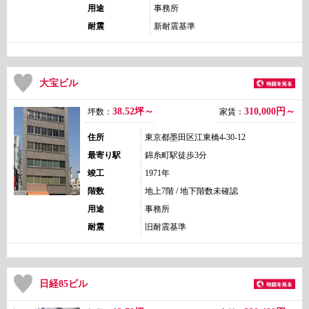
用途
事務所
耐震
新耐震基準
大宝ビル
38.52坪～
310,000
円～
坪数：
家賃：
住所
東京都墨田区江東橋4-30-12
最寄り駅
錦糸町駅徒歩3分
竣工
1971年
階数
地上7階 / 地下階数未確認
用途
事務所
耐震
旧耐震基準
日経85ビル