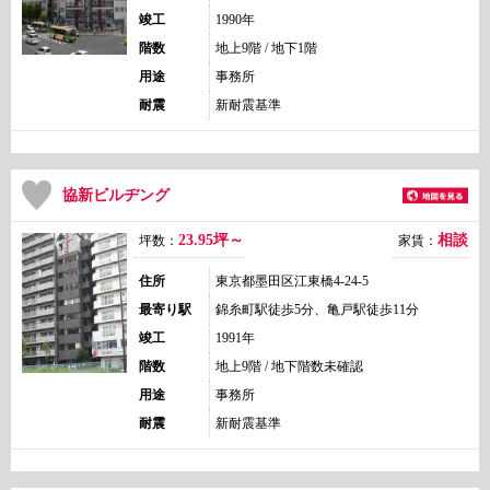
竣工
1990年
階数
地上9階 / 地下1階
用途
事務所
耐震
新耐震基準
協新ビルヂング
23.95坪～
相談
坪数：
家賃：
住所
東京都墨田区江東橋4-24-5
最寄り駅
錦糸町駅徒歩5分、亀戸駅徒歩11分
竣工
1991年
階数
地上9階 / 地下階数未確認
用途
事務所
耐震
新耐震基準