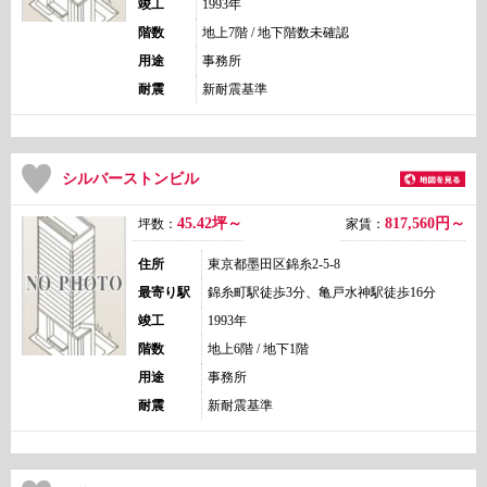
竣工
1993年
階数
地上7階 / 地下階数未確認
用途
事務所
耐震
新耐震基準
シルバーストンビル
45.42坪～
817,560
円～
坪数：
家賃：
住所
東京都墨田区錦糸2-5-8
最寄り駅
錦糸町駅徒歩3分、亀戸水神駅徒歩16分
竣工
1993年
階数
地上6階 / 地下1階
用途
事務所
耐震
新耐震基準