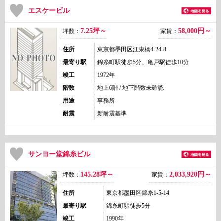
エスケービル
7.25坪～
58,000
円～
坪数：
家賃：
住所
東京都墨田区江東橋4-24-8
最寄り駅
錦糸町駅徒歩5分、亀戸駅徒歩10分
竣工
1972年
階数
地上6階 / 地下階数未確認
用途
事務所
耐震
新耐震基準
サンヨー堂錦糸ビル
145.28坪～
2,033,920
円～
坪数：
家賃：
住所
東京都墨田区錦糸1-5-14
最寄り駅
錦糸町駅徒歩5分
竣工
1990年