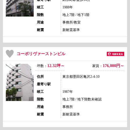
竣工
1988年
階数
地上7階 / 地下1階
用途
事務所/教室
耐震
新耐震基準
コーポリヴァーストンビル
12.32坪～
176,000
円～
坪数：
家賃：
住所
東京都墨田区亀沢2-4-10
最寄り駅
竣工
1987年
階数
地上7階 / 地下階数未確認
用途
事務所
耐震
新耐震基準