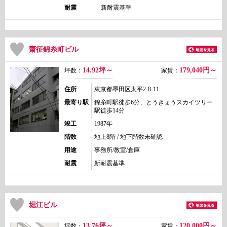
耐震
新耐震基準
齋征錦糸町ビル
14.92坪～
179,040
円～
坪数：
家賃：
住所
東京都墨田区太平2-8-11
最寄り駅
錦糸町駅徒歩6分、とうきょうスカイツリー
駅徒歩14分
竣工
1987年
階数
地上8階 / 地下階数未確認
用途
事務所/教室/倉庫
耐震
新耐震基準
堀江ビル
13.76坪～
120,000
円～
坪数：
家賃：