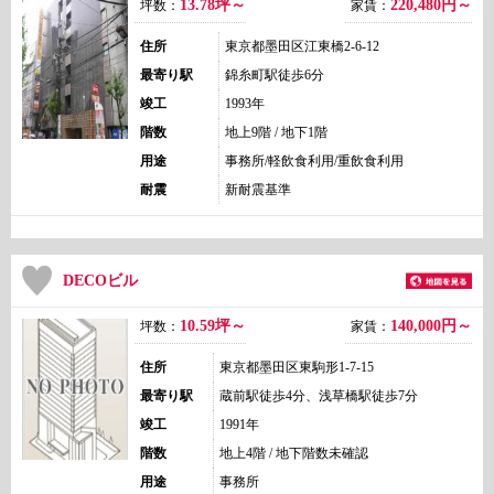
13.78坪～
220,480
円～
坪数：
家賃：
住所
東京都墨田区江東橋2-6-12
最寄り駅
錦糸町駅徒歩6分
竣工
1993年
階数
地上9階 / 地下1階
用途
事務所/軽飲食利用/重飲食利用
耐震
新耐震基準
DECOビル
10.59坪～
140,000
円～
坪数：
家賃：
住所
東京都墨田区東駒形1-7-15
最寄り駅
蔵前駅徒歩4分、浅草橋駅徒歩7分
竣工
1991年
階数
地上4階 / 地下階数未確認
用途
事務所