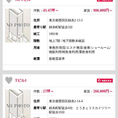
43.47坪～
900,000
円～
坪数：
家賃：
住所
東京都墨田区錦糸2-13-5
最寄り駅
錦糸町駅徒歩3分
竣工
1991年
階数
地上7階 / 地下階数未確認
用途
事務所/医院/エステ/教室/倉庫/ショールーム/
物販利用/軽飲食利用/重飲食利用
耐震
新耐震基準
Tビル1
27坪～
260,000
円～
坪数：
家賃：
住所
東京都墨田区錦糸2-14-4
最寄り駅
錦糸町駅徒歩4分、とうきょうスカイツリー
駅徒歩16分