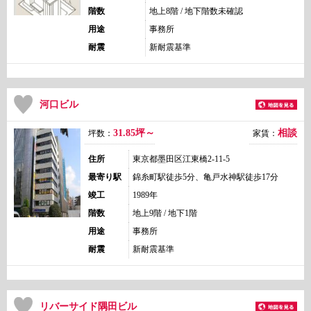
階数
地上8階 / 地下階数未確認
用途
事務所
耐震
新耐震基準
河口ビル
31.85坪～
相談
坪数：
家賃：
住所
東京都墨田区江東橋2-11-5
最寄り駅
錦糸町駅徒歩5分、亀戸水神駅徒歩17分
竣工
1989年
階数
地上9階 / 地下1階
用途
事務所
耐震
新耐震基準
リバーサイド隅田ビル