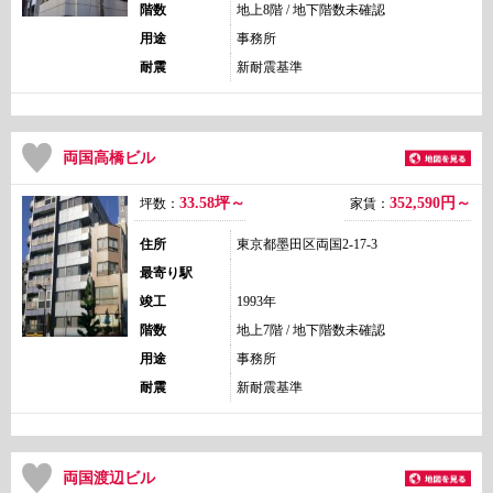
階数
地上8階 / 地下階数未確認
用途
事務所
耐震
新耐震基準
両国高橋ビル
33.58坪～
352,590
円～
坪数：
家賃：
住所
東京都墨田区両国2-17-3
最寄り駅
竣工
1993年
階数
地上7階 / 地下階数未確認
用途
事務所
耐震
新耐震基準
両国渡辺ビル