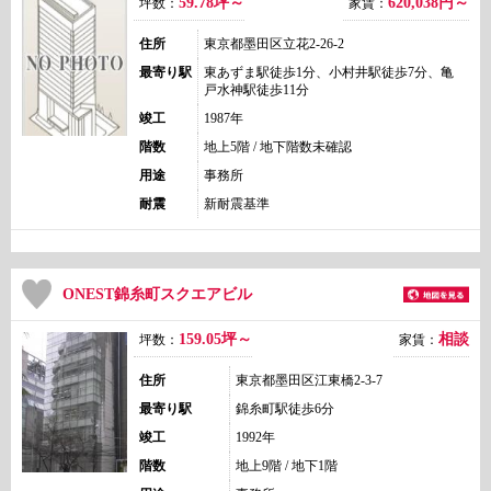
59.78坪～
620,038
円～
坪数：
家賃：
住所
東京都墨田区立花2-26-2
最寄り駅
東あずま駅徒歩1分、小村井駅徒歩7分、亀
戸水神駅徒歩11分
竣工
1987年
階数
地上5階 / 地下階数未確認
用途
事務所
耐震
新耐震基準
ONEST錦糸町スクエアビル
159.05坪～
相談
坪数：
家賃：
住所
東京都墨田区江東橋2-3-7
最寄り駅
錦糸町駅徒歩6分
竣工
1992年
階数
地上9階 / 地下1階