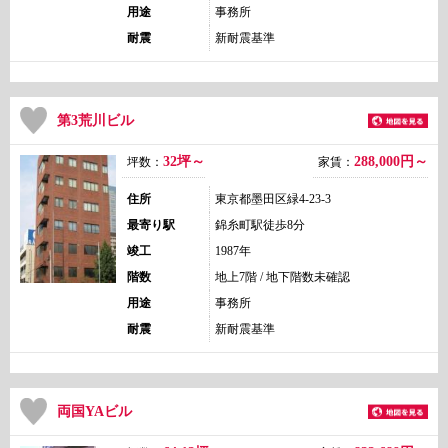
用途
事務所
耐震
新耐震基準
第3荒川ビル
32坪～
288,000
円～
坪数：
家賃：
住所
東京都墨田区緑4-23-3
最寄り駅
錦糸町駅徒歩8分
竣工
1987年
階数
地上7階 / 地下階数未確認
用途
事務所
耐震
新耐震基準
両国YAビル