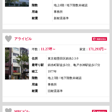
階数
地上6階 / 地下階数未確認
用途
事務所
耐震
新耐震基準
アライビル
11.27坪～
171,293
円～
坪数：
家賃：
住所
東京都墨田区錦糸2-3-9
最寄り駅
錦糸町駅徒歩3分、亀戸水神駅徒歩17分
竣工
1977年
階数
地上5階 / 地下階数未確認
用途
事務所
耐震
旧耐震基準
MPCビル