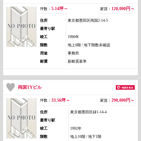
5.14坪～
120,000
円～
坪数：
家賃：
住所
東京都墨田区両国2-14-5
最寄り駅
竣工
1990年
階数
地上6階 / 地下階数未確認
用途
事務所
耐震
新耐震基準
両国TYビル
33.56坪～
290,000
円～
坪数：
家賃：
住所
東京都墨田区緑1-14-4
最寄り駅
竣工
1992年
階数
地上10階 / 地下1階