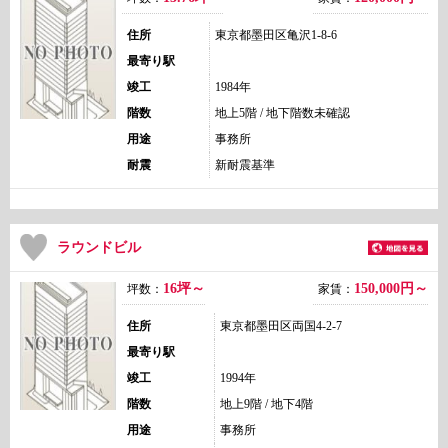
住所
東京都墨田区亀沢1-8-6
最寄り駅
竣工
1984年
階数
地上5階 / 地下階数未確認
用途
事務所
耐震
新耐震基準
ラウンドビル
16坪～
150,000
円～
坪数：
家賃：
住所
東京都墨田区両国4-2-7
最寄り駅
竣工
1994年
階数
地上9階 / 地下4階
用途
事務所