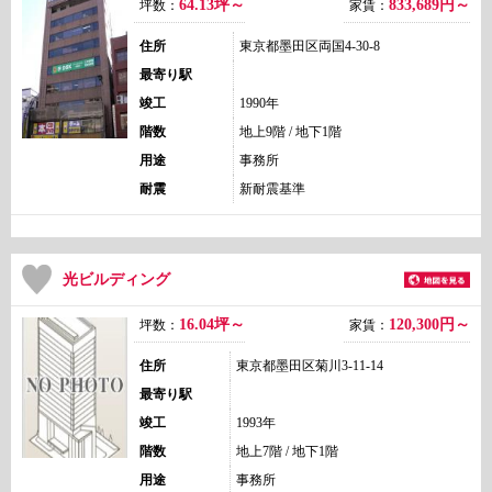
64.13坪～
833,689
円～
坪数：
家賃：
住所
東京都墨田区両国4-30-8
最寄り駅
竣工
1990年
階数
地上9階 / 地下1階
用途
事務所
耐震
新耐震基準
光ビルディング
16.04坪～
120,300
円～
坪数：
家賃：
住所
東京都墨田区菊川3-11-14
最寄り駅
竣工
1993年
階数
地上7階 / 地下1階
用途
事務所