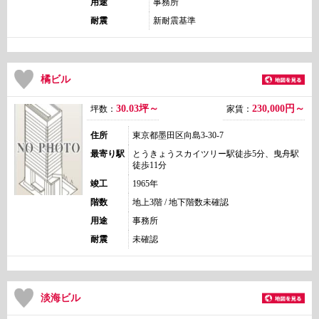
用途
事務所
耐震
新耐震基準
橘ビル
30.03坪～
230,000
円～
坪数：
家賃：
住所
東京都墨田区向島3-30-7
最寄り駅
とうきょうスカイツリー駅徒歩5分、曳舟駅
徒歩11分
竣工
1965年
階数
地上3階 / 地下階数未確認
用途
事務所
耐震
未確認
淡海ビル