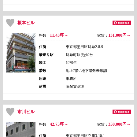
榎本ビル
11.43坪～
131,000
円～
坪数：
家賃：
住所
東京都墨田区錦糸2-8-9
最寄り駅
錦糸町駅徒歩2分
竣工
1979年
階数
地上7階 / 地下階数未確認
用途
事務所
耐震
旧耐震基準
市川ビル
42.75坪～
350,000
円～
坪数：
家賃：
住所
東京都墨田区立川3-10-1