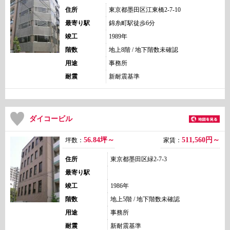
住所
東京都墨田区江東橋2-7-10
最寄り駅
錦糸町駅徒歩6分
竣工
1989年
階数
地上8階 / 地下階数未確認
用途
事務所
耐震
新耐震基準
ダイコービル
56.84坪～
511,560
円～
坪数：
家賃：
住所
東京都墨田区緑2-7-3
最寄り駅
竣工
1986年
階数
地上5階 / 地下階数未確認
用途
事務所
耐震
新耐震基準