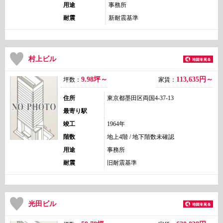
用途
事務所
耐震
新耐震基準
村上ビル
9.98坪～
113,635
円～
坪数：
家賃：
住所
東京都墨田区両国4-37-13
最寄り駅
竣工
1964年
階数
地上4階 / 地下階数未確認
用途
事務所
耐震
旧耐震基準
光田ビル