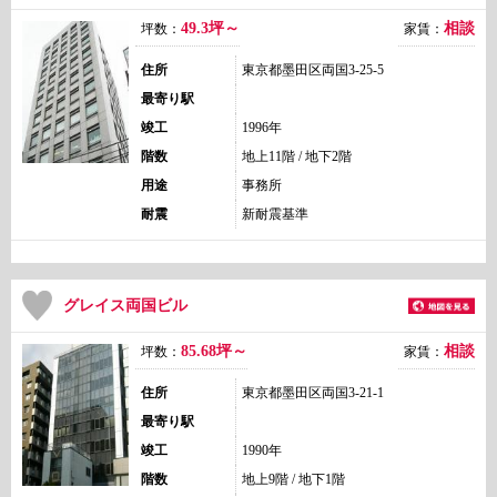
49.3坪～
相談
坪数：
家賃：
住所
東京都墨田区両国3-25-5
最寄り駅
竣工
1996年
階数
地上11階 / 地下2階
用途
事務所
耐震
新耐震基準
グレイス両国ビル
85.68坪～
相談
坪数：
家賃：
住所
東京都墨田区両国3-21-1
最寄り駅
竣工
1990年
階数
地上9階 / 地下1階