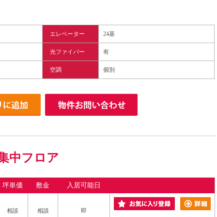
エレベーター
24基
光ファイバー
有
空調
個別
集中フロア
坪単価
敷金
入居可能日
相談
相談
即