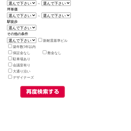
～
坪単価
～
駅徒歩
その他の条件
新耐震基準ビル
築年数5年以内
保証金なし
敷金なし
駐車場あり
会議室有り
大通り沿い
デザイナーズ