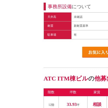
事務所設備
について
天井高
未確認
耐震
新耐震基準
駐車場
有
ATC ITM棟ビル
の
他募
階数
坪数
家賃
33.93
相談
12階
坪