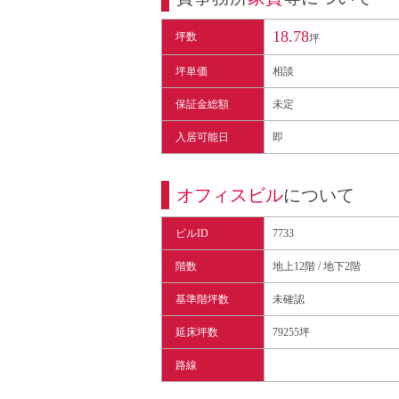
18.78
坪数
坪
坪単価
相談
保証金総額
未定
入居可能日
即
オフィスビル
について
ビルID
7733
階数
地上12階 / 地下2階
基準階坪数
未確認
延床坪数
79255坪
路線