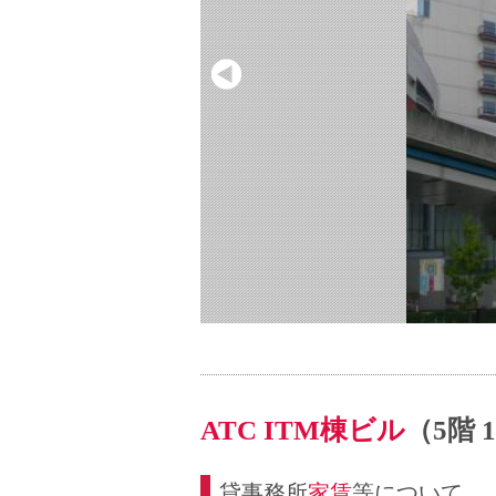
ATC ITM棟ビル
（5階 
貸事務所
家賃
等について