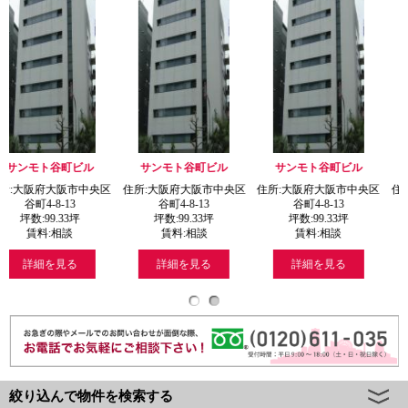
ビル
サンモト谷町ビル
サンモト谷町ビル
サンモト谷町
市中央区
住所:大阪府大阪市中央区
住所:大阪府大阪市中央区
住所:大阪府大阪
3
谷町4-8-13
谷町4-8-13
谷町4-8-13
坪
坪数:
99.33
坪
坪数:
99.33
坪
坪数:
99.33
賃料:
相談
賃料:
相談
賃料:
相談
る
詳細を見る
詳細を見る
詳細を見る
絞り込んで物件を検索する