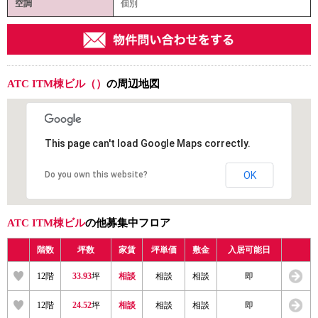
空調
個別
ATC ITM棟ビル（）
の周辺地図
This page can't load Google Maps correctly.
Do you own this website?
OK
ATC ITM棟ビル
の他募集中フロア
階数
坪数
家賃
坪単価
敷金
入居可能日
12階
33.93
坪
相談
相談
相談
即
12階
24.52
坪
相談
相談
相談
即