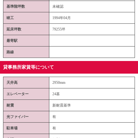
基準階坪数
未確認
竣工
1994年04月
延床坪数
79255坪
最寄駅
路線
貸事務所家賃等について
天井高
2950mm
エレベーター
24基
耐震
新耐震基準
光ファイバー
有
駐車場
有