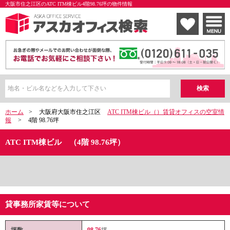
大阪市住之江区のATC ITM棟ビル4階98.76坪の物件情報
ホーム
>
大阪府大阪市住之江区
ATC ITM棟ビル（）賃貸オフィスの空室情
報
>
4階 98.76坪
ATC ITM棟ビル （4階 98.76坪）
貸事務所家賃等について
坪数
98.76
坪