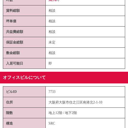
賃料総額
相談
坪単価
相談
共益費総額
相談
保証金総額
未定
敷金総額
相談
入居可能日
即
オフィスビルについて
ビルID
7733
住所
大阪府大阪市住之江区南港北2-1-10
階数
地上12階 / 地下2階
構造
SRC