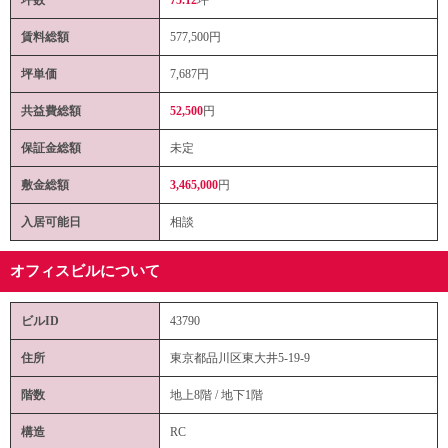
賃料総額
577,500
円
坪単価
7,687円
共益費総額
52,500
円
保証金総額
未定
敷金総額
3,465,000
円
入居可能日
相談
オフィスビルについて
ビルID
43790
住所
東京都品川区東大井5-19-9
階数
地上8階 / 地下1階
構造
RC