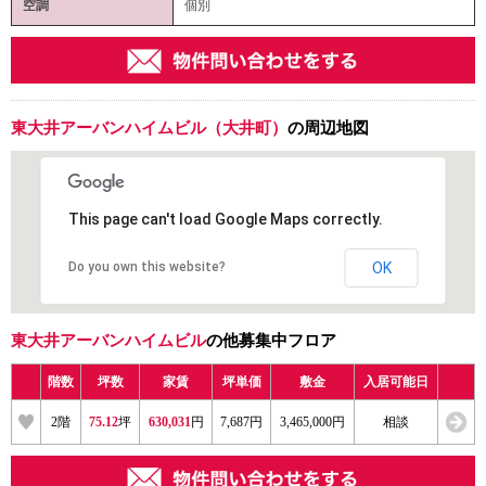
空調
個別
東大井アーバンハイムビル（大井町）
の周辺地図
This page can't load Google Maps correctly.
Do you own this website?
OK
東大井アーバンハイムビル
の他募集中フロア
階数
坪数
家賃
坪単価
敷金
入居可能日
2階
75.12
坪
630,031
円
7,687円
3,465,000円
相談