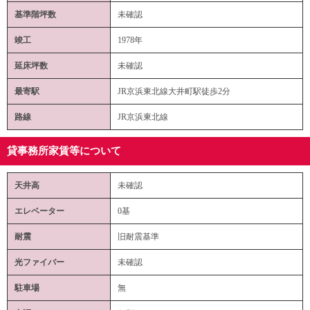
基準階坪数
未確認
竣工
1978年
延床坪数
未確認
最寄駅
JR京浜東北線大井町駅徒歩2分
路線
JR京浜東北線
貸事務所家賃等について
天井高
未確認
エレベーター
0基
耐震
旧耐震基準
光ファイバー
未確認
駐車場
無