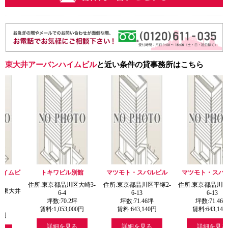
東大井アーバンハイムビル
と近い条件の貸事務所はこちら
キワビル別館
マツモト・スバルビル
マツモト・スバルビル
マツモ
東京都品川区大崎3-
住所:東京都品川区平塚2-
住所:東京都品川区平塚2-
住所:東
6-4
6-13
6-13
坪数:
70.2
坪
坪数:
71.46
坪
坪数:
71.46
坪
坪
料:
1,053,000
円
賃料:
643,140
円
賃料:
643,140
円
賃
詳細を見る
詳細を見る
詳細を見る