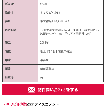
ビルID
67155
物件名
トキワビル別館
住所
東京都品川区大崎3-6-4
最寄り駅
JR山手線大崎駅徒歩2分、東急池上線大崎広小
路駅徒歩6分、JR山手線五反田駅徒歩9分
竣工
2004年
階数
地上3階 / 地下階数未確認
用途
事務所
耐震
新耐震基準
駐車場
無
トキワビル別館
のオフィスコメント