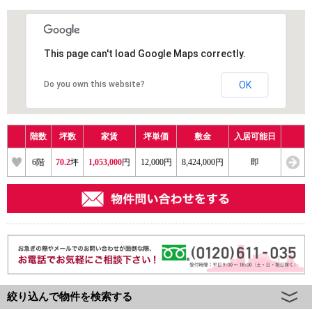
This page can't load Google Maps correctly.
Do you own this website?
OK
階数
坪数
家賃
坪単価
敷金
入居可能日
6
階
70.2
坪
1,053,000
円
12,000円
8,424,000円
即
絞り込んで物件を検索する