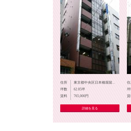
住所
東京都中央区日本橋堀留...
住
坪数
62.85
坪
坪
賃料
765,000
円
賃
詳細を見る