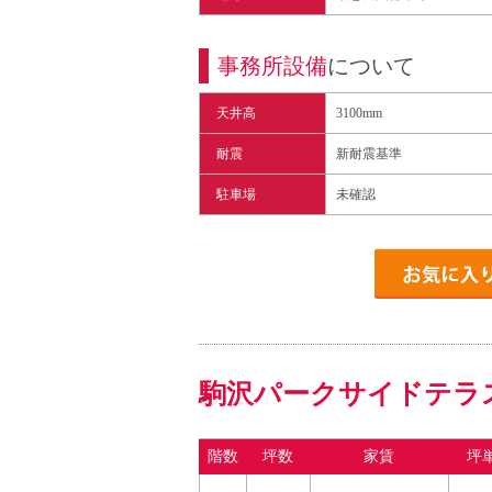
事務所設備
について
天井高
3100mm
耐震
新耐震基準
駐車場
未確認
駒沢パークサイドテラ
階数
坪数
家賃
坪