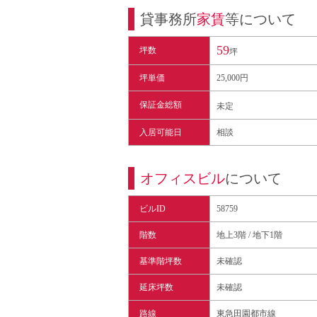
貸事務所
家賃
等について
59
坪数
坪
坪単価
25,000円
保証金総額
未定
入居可能日
相談
オフィスビル
について
ビルID
58759
階数
地上3階 / 地下1階
基準階坪数
未確認
延床坪数
未確認
路線
東急田園都市線