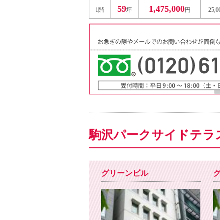
59
1,475,000
1階
坪
円
25,
駒沢パークサイドテラ
グリーンビル