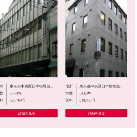
所
東京都中央区日本橋堀留...
住所
東京都中央区日本橋蛎殻...
数
58.64
坪
坪数
54.63
坪
料
527,760
円
賃料
819,450
円
詳細を見る
詳細を見る