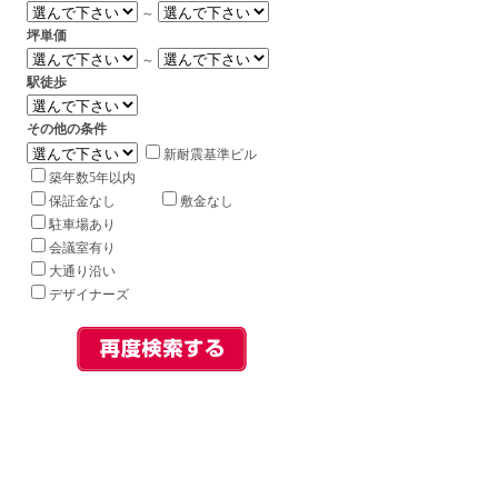
～
坪単価
～
駅徒歩
その他の条件
新耐震基準ビル
築年数5年以内
保証金なし
敷金なし
駐車場あり
会議室有り
大通り沿い
デザイナーズ