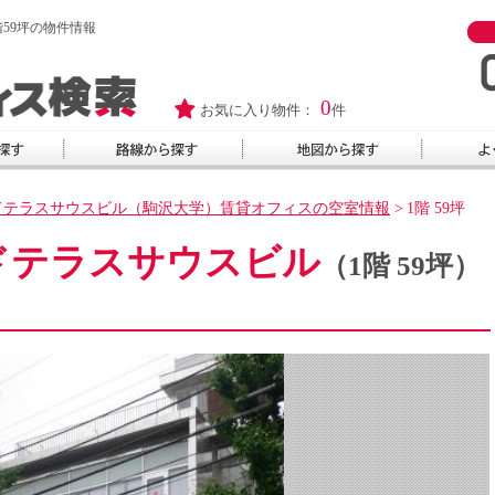
59坪の物件情報
0
お気に入り物件：
件
ドテラスサウスビル（駒沢大学）賃貸オフィスの空室情報
>
1階 59坪
ドテラスサウスビル
（1階 59坪）