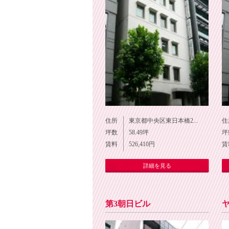
住所
東京都中央区東日本橋2...
住
坪数
58.49
坪
坪
賃料
526,410
円
賃
詳細を見る
第3朝日ビル