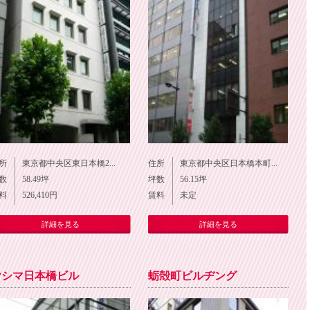
所
東京都中央区東日本橋2...
住所
東京都中央区日本橋本町...
数
58.49
坪
坪数
56.15
坪
料
526,410
円
賃料
未定
詳細を見る
詳細を見る
ヤシマ日本橋ビル
蛎殻町ビルヂング