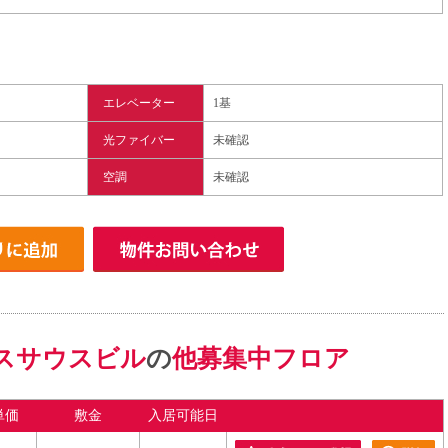
エレベーター
1基
光ファイバー
未確認
空調
未確認
スサウスビル
の
他募集中フロア
単価
敷金
入居可能日