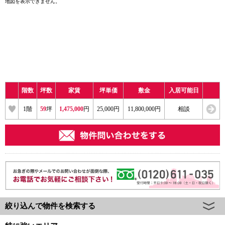
地図を表示できません。
階数
坪数
家賃
坪単価
敷金
入居可能日
1
階
59
坪
1,475,000
円
25,000円
11,800,000円
相談
絞り込んで物件を検索する