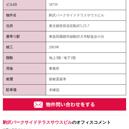
ビルID
58759
物件名
駒沢パークサイドテラスサウスビル
住所
東京都世田谷区駒沢5-25-7
最寄り駅
東急田園都市線駒沢大学駅徒歩11分
竣工
2005年
階数
地上3階 / 地下1階
用途
事務所
耐震
新耐震基準
駐車場
未確認
駒沢パークサイドテラスサウスビル
のオフィスコメント