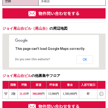
空調
未確認
ジョイ尾山台ビル（尾山台）
の周辺地図
This page can't load Google Maps correctly.
Do you own this website?
OK
ジョイ尾山台ビル
の他募集中フロア
階数
坪数
家賃
坪単価
敷金
入居可能日
2階
21.45
坪
300,000
円
13,986円
1,500,000円
即