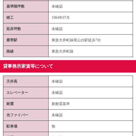
基準階坪数
未確認
竣工
1984年07月
延床坪数
未確認
最寄駅
東急大井町線尾山台駅徒歩7分
路線
東急大井町線
貸事務所家賃等について
天井高
未確認
エレベーター
未確認
耐震
新耐震基準
光ファイバー
未確認
駐車場
無