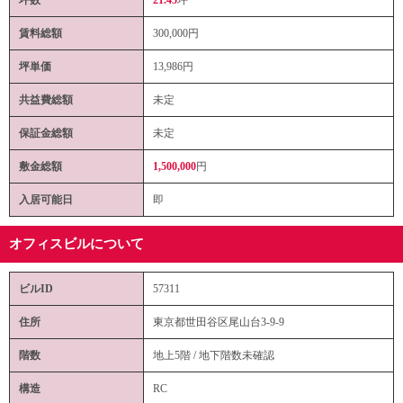
賃料総額
300,000
円
坪単価
13,986円
共益費総額
未定
保証金総額
未定
敷金総額
1,500,000
円
入居可能日
即
オフィスビルについて
ビルID
57311
住所
東京都世田谷区尾山台3-9-9
階数
地上5階 / 地下階数未確認
構造
RC