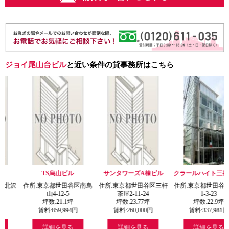
ジョイ尾山台ビル
と近い条件の貸事務所はこちら
S烏山ビル
サンタワーズA棟ビル
クラールハイト三宿1ビル
椎
京都世田谷区南烏
住所:東京都世田谷区三軒
住所:東京都世田谷区三宿
住所:東京
4-12-5
茶屋2-11-24
1-3-23
1-
:
21.1
坪
坪数:
23.77
坪
坪数:
22.9
坪
坪数
859,994
円
賃料:
260,000
円
賃料:
337,981
円
賃料:
細を見る
詳細を見る
詳細を見る
詳