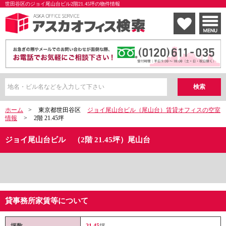
世田谷区のジョイ尾山台ビル2階21.45坪の物件情報
ホーム
>
東京都世田谷区
ジョイ尾山台ビル（尾山台）賃貸オフィスの空室
情報
>
2階 21.45坪
ジョイ尾山台ビル （2階 21.45坪）尾山台
貸事務所家賃等について
坪数
21.45
坪