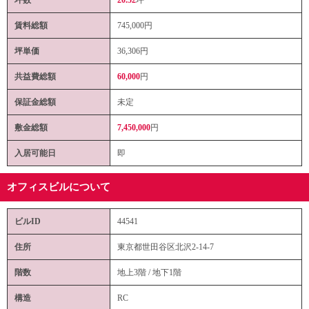
賃料総額
745,000
円
坪単価
36,306円
共益費総額
60,000
円
保証金総額
未定
敷金総額
7,450,000
円
入居可能日
即
オフィスビルについて
ビルID
44541
住所
東京都世田谷区北沢2-14-7
階数
地上3階 / 地下1階
構造
RC