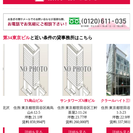
第34東京ビル
と近い条件の貸事務所はこちら
TS烏山ビル
サンタワーズA棟ビル
クラールハイト三宿1ビル
京都世田谷区南烏
住所:東京都世田谷区三軒
住所:東京都世田谷区三宿
住所:東
山4-12-5
茶屋2-11-24
1-3-23
坪数:
21.1
坪
坪数:
23.77
坪
坪数:
22.9
坪
坪
料:
859,994
円
賃料:
260,000
円
賃料:
337,981
円
賃料
詳細を見る
詳細を見る
詳細を見る
詳