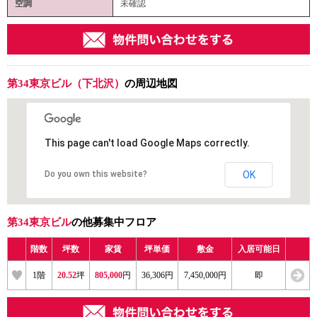
空調
未確認
第34東京ビル（下北沢）
の周辺地図
This page can't load Google Maps correctly.
Do you own this website?
OK
第34東京ビル
の他募集中フロア
階数
坪数
家賃
坪単価
敷金
入居可能日
1階
20.52
坪
805,000
円
36,306円
7,450,000円
即