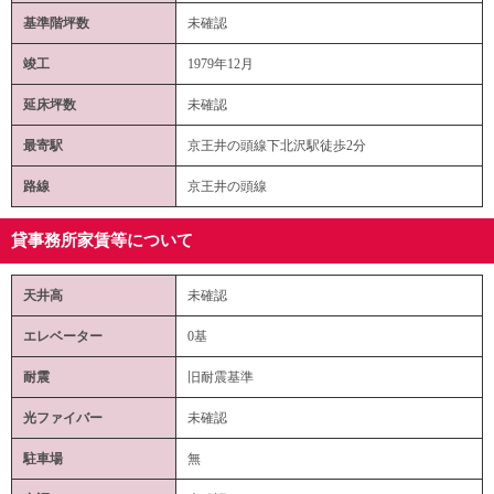
基準階坪数
未確認
竣工
1979年12月
延床坪数
未確認
最寄駅
京王井の頭線下北沢駅徒歩2分
路線
京王井の頭線
貸事務所家賃等について
天井高
未確認
エレベーター
0基
耐震
旧耐震基準
光ファイバー
未確認
駐車場
無