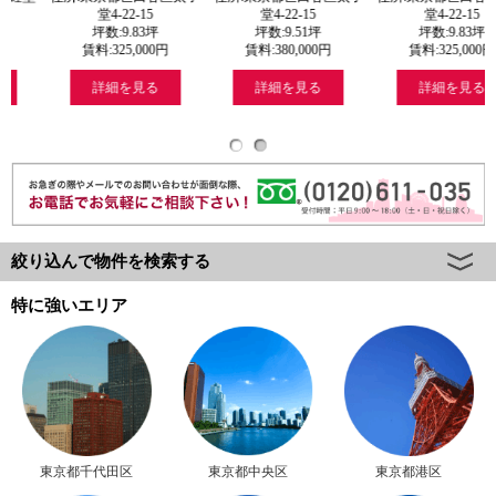
住所:東
4-22-15
堂4-22-15
堂4-22-15
寺
数:
9.83
坪
坪数:
9.51
坪
坪数:
9.83
坪
坪数
:
325,000
円
賃料:
380,000
円
賃料:
325,000
円
賃料:
細を見る
詳細を見る
詳細を見る
詳
絞り込んで物件を検索する
特に強いエリア
東京都千代田区
東京都中央区
東京都港区