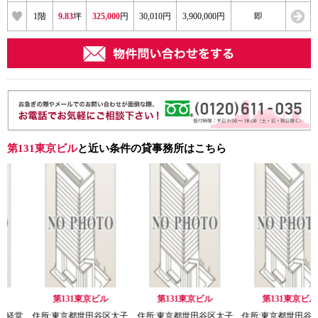
1階
9.83
坪
325,000
円
30,010円
3,900,000円
即
第131東京ビル
と近い条件の貸事務所はこちら
31東京ビル
第131東京ビル
第131東京ビル
ヒューリ
豪
京都世田谷区太子
住所:東京都世田谷区太子
住所:東京都世田谷区太子