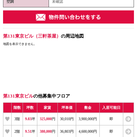
空調
未確認
第131東京ビル（三軒茶屋）
の周辺地図
地図を表示できません。
第131東京ビル
の他募集中フロア
階数
坪数
家賃
坪単価
敷金
入居可能日
3階
9.83
坪
325,000
円
30,010円
3,900,000円
即
2階
9.51
坪
380,000
円
36,803円
4,600,000円
即