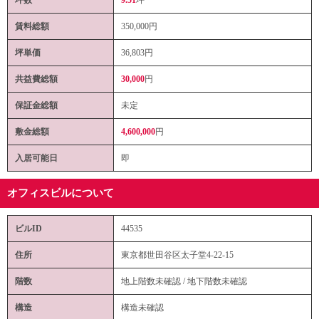
賃料総額
350,000
円
坪単価
36,803円
共益費総額
30,000
円
保証金総額
未定
敷金総額
4,600,000
円
入居可能日
即
オフィスビルについて
ビルID
44535
住所
東京都世田谷区太子堂4-22-15
階数
地上階数未確認 / 地下階数未確認
構造
構造未確認