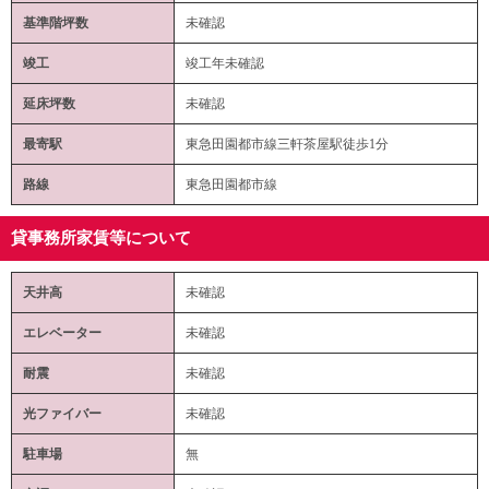
基準階坪数
未確認
竣工
竣工年未確認
延床坪数
未確認
最寄駅
東急田園都市線三軒茶屋駅徒歩1分
路線
東急田園都市線
貸事務所家賃等について
天井高
未確認
エレベーター
未確認
耐震
未確認
光ファイバー
未確認
駐車場
無