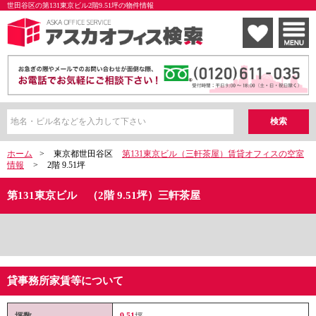
世田谷区の第131東京ビル2階9.51坪の物件情報
ホーム
>
東京都世田谷区
第131東京ビル（三軒茶屋）賃貸オフィスの空室
情報
>
2階 9.51坪
第131東京ビル （2階 9.51坪）三軒茶屋
貸事務所家賃等について
坪数
9.51
坪