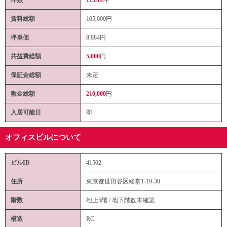
賃料総額
105,000
円
坪単価
8,884円
共益費総額
5,000
円
保証金総額
未定
敷金総額
210,000
円
入居可能日
即
オフィスビルについて
ビルID
41502
住所
東京都世田谷区経堂1-19-30
階数
地上5階 / 地下階数未確認
構造
RC