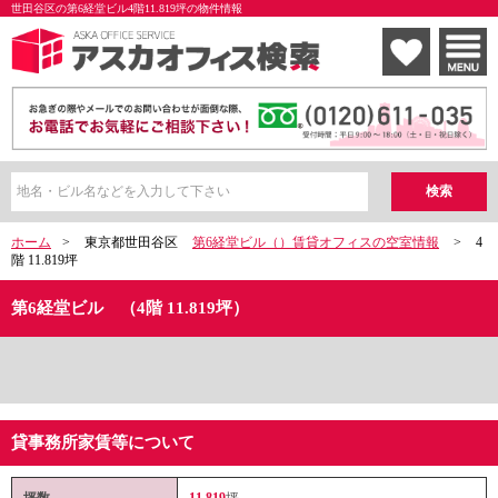
世田谷区の第6経堂ビル4階11.819坪の物件情報
ホーム
>
東京都世田谷区
第6経堂ビル（）賃貸オフィスの空室情報
>
4
階 11.819坪
第6経堂ビル （4階 11.819坪）
貸事務所家賃等について
坪数
11.819
坪