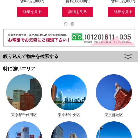
:
325,000
円
賃料:
380,000
円
賃料:
325,000
円
賃料:
細を見る
詳細を見る
詳細を見る
詳
絞り込んで物件を検索する
特に強いエリア
東京都千代田区
東京都中央区
東京都港区