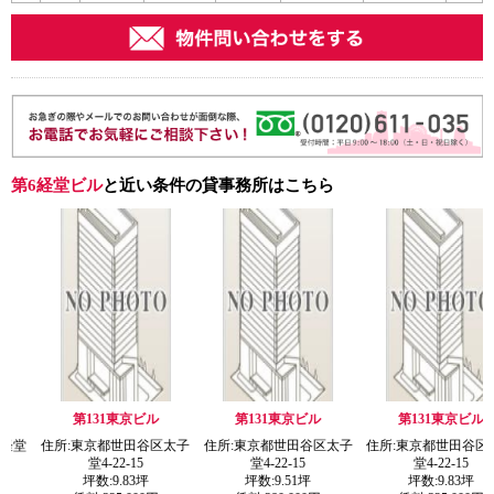
第6経堂ビル
と近い条件の貸事務所はこちら
31東京ビル
第131東京ビル
第131東京ビル
コー
京都世田谷区太子
住所:東京都世田谷区太子
住所:東京都世田谷区太子
住所:東
4-22-15
堂4-22-15
堂4-22-15
堂
数:
9.83
坪
坪数:
9.51
坪
坪数:
9.83
坪
坪数