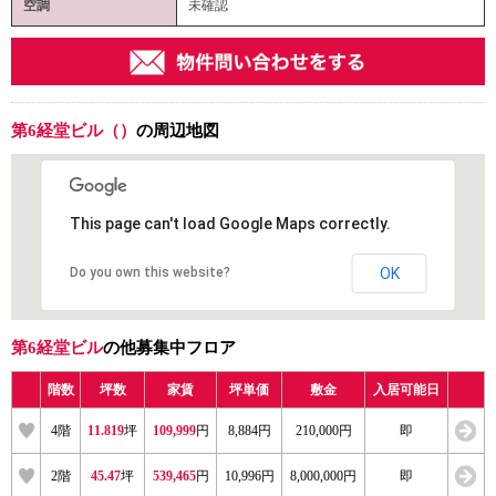
空調
未確認
第6経堂ビル（）
の周辺地図
This page can't load Google Maps correctly.
Do you own this website?
OK
第6経堂ビル
の他募集中フロア
階数
坪数
家賃
坪単価
敷金
入居可能日
4階
11.819
坪
109,999
円
8,884円
210,000円
即
2階
45.47
坪
539,465
円
10,996円
8,000,000円
即