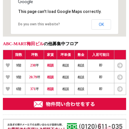
This page can't load Google Maps correctly.
Do you own this website?
OK
ABC-MART梅田ビル
の他募集中フロア
階数
坪数
家賃
坪単価
敷金
入居可能日
9階
230
坪
相談
相談
相談
即
9階
20.79
坪
相談
相談
相談
即
6階
371
坪
相談
相談
相談
即