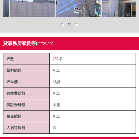
貸事務所家賃等について
坪数
230
坪
賃料総額
相談
坪単価
相談
共益費総額
相談
保証金総額
未定
敷金総額
相談
入居可能日
即