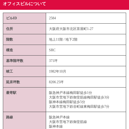
オフィスビルについて
ビルID
2584
住所
大阪府大阪市北区茶屋町1-27
階数
地上11階 / 地下2階
構造
SRC
基準階坪数
371坪
竣工
1982年10月
延床坪数
8206.25坪
最寄駅
阪急神戸本線梅田駅徒歩1分
大阪市営地下鉄御堂筋線梅田駅徒歩3分
阪神本線梅田駅徒歩5分
大阪市営地下鉄谷町線東梅田駅徒歩7分
路線
阪急神戸本線
大阪市営地下鉄御堂筋線
阪神本線