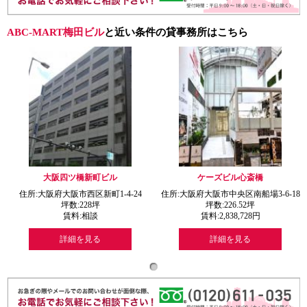
ABC-MART梅田ビル
と近い条件の貸事務所はこちら
大阪四ツ橋新町ビル
ケーズビル心斎橋
住所:大阪府大阪市西区新町1-4-24
住所:大阪府大阪市中央区南船場3-6-18
坪数:
228
坪
坪数:
226.52
坪
賃料:
相談
賃料:
2,838,728
円
詳細を見る
詳細を見る