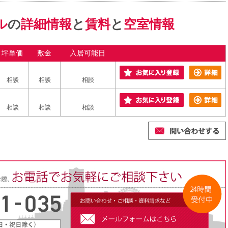
ル
の
詳細情報
と
賃料
と
空室情報
坪単価
敷金
入居可能日
相談
相談
相談
相談
相談
相談