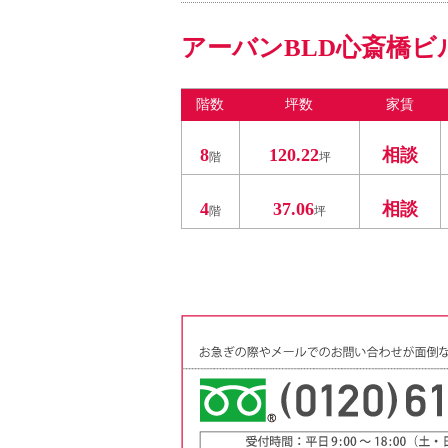
アーバンBLD心斎橋ビ
階数
坪数
家賃
8
120.22
相談
階
坪
4
37.06
相談
階
坪