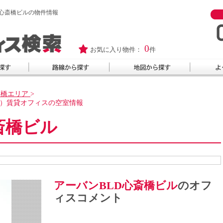
D心斎橋ビルの物件情報
0
お気に入り物件：
件
斎橋エリア
>
橋）賃貸オフィスの空室情報
斎橋ビル
アーバンBLD心斎橋ビル
のオフ
ィスコメント