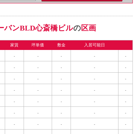
ーバンBLD心斎橋ビル
の
区画
家賃
坪単価
敷金
入居可能日
-
-
-
-
-
-
-
-
-
-
-
-
-
-
-
-
-
-
-
-
-
-
-
-
-
-
-
-
-
-
-
-
-
-
-