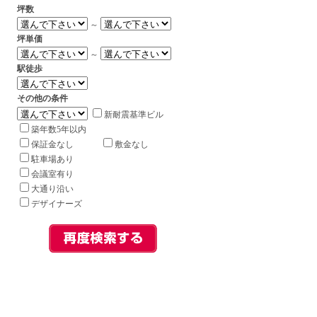
坪数
～
坪単価
～
駅徒歩
その他の条件
新耐震基準ビル
築年数5年以内
保証金なし
敷金なし
駐車場あり
会議室有り
大通り沿い
デザイナーズ