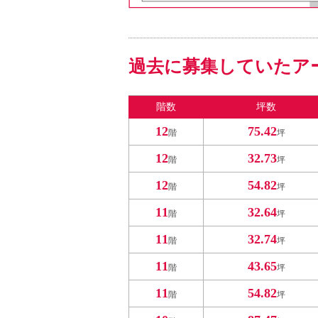
過去に募集していたア
階数
坪数
12
75.42
階
坪
12
32.73
階
坪
12
54.82
階
坪
11
32.64
階
坪
11
32.74
階
坪
11
43.65
階
坪
11
54.82
階
坪