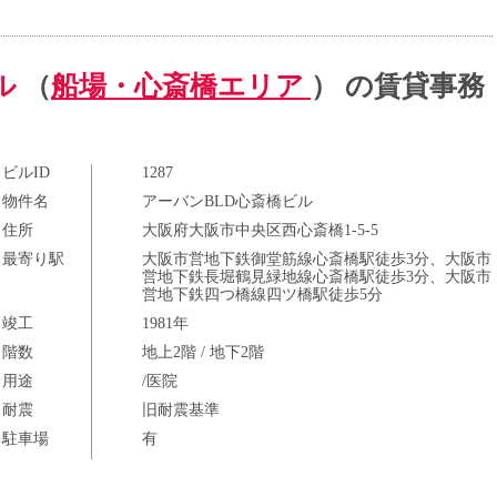
ル
（
船場・心斎橋エリア
） の賃貸事務
ビルID
1287
物件名
アーバンBLD心斎橋ビル
住所
大阪府大阪市中央区西心斎橋1-5-5
最寄り駅
大阪市営地下鉄御堂筋線心斎橋駅徒歩3分、大阪市
営地下鉄長堀鶴見緑地線心斎橋駅徒歩3分、大阪市
営地下鉄四つ橋線四ツ橋駅徒歩5分
竣工
1981年
階数
地上2階 / 地下2階
用途
/医院
耐震
旧耐震基準
駐車場
有