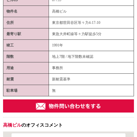
物件名
高橋ビル
住所
東京都世田谷区等々力4-17-10
最寄り駅
東急大井町線等々力駅徒歩5分
竣工
1991年
階数
地上7階 / 地下階数未確認
用途
事務所
耐震
新耐震基準
駐車場
無
高橋ビル
のオフィスコメント