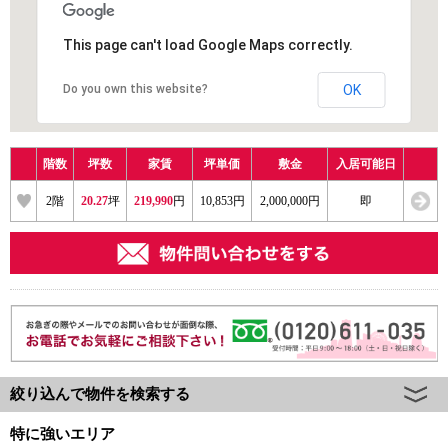
This page can't load Google Maps correctly.
Do you own this website?
OK
階数
坪数
家賃
坪単価
敷金
入居可能日
2
階
20.27
坪
219,990
円
10,853円
2,000,000円
即
絞り込んで物件を検索する
特に強いエリア