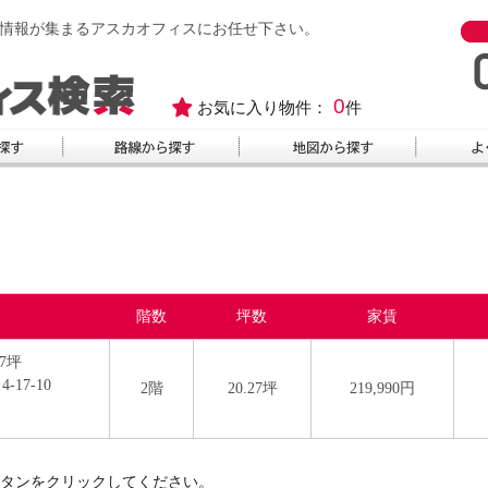
情報が集まるアスカオフィスにお任せ下さい。
0
お気に入り物件：
件
階数
坪数
家賃
27坪
17-10
2階
20.27坪
219,990円
タンをクリックしてください。