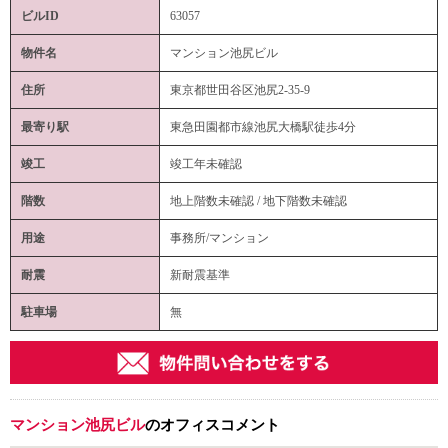
ビルID
63057
物件名
マンション池尻ビル
住所
東京都世田谷区池尻2-35-9
最寄り駅
東急田園都市線池尻大橋駅徒歩4分
竣工
竣工年未確認
階数
地上階数未確認 / 地下階数未確認
用途
事務所/マンション
耐震
新耐震基準
駐車場
無
マンション池尻ビル
のオフィスコメント