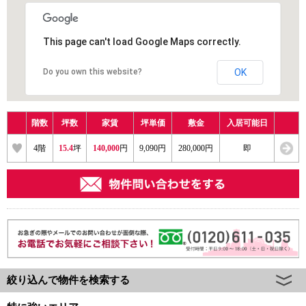
This page can't load Google Maps correctly.
Do you own this website?
OK
階数
坪数
家賃
坪単価
敷金
入居可能日
4
階
15.4
坪
140,000
円
9,090円
280,000円
即
絞り込んで物件を検索する