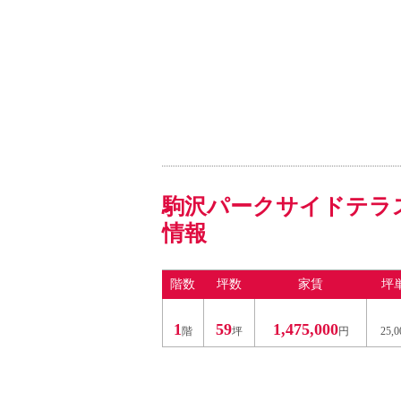
駒沢パークサイドテラ
情報
階数
坪数
家賃
坪
1
59
1,475,000
階
坪
円
25,