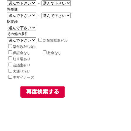
～
坪単価
～
駅徒歩
その他の条件
新耐震基準ビル
築年数5年以内
保証金なし
敷金なし
駐車場あり
会議室有り
大通り沿い
デザイナーズ