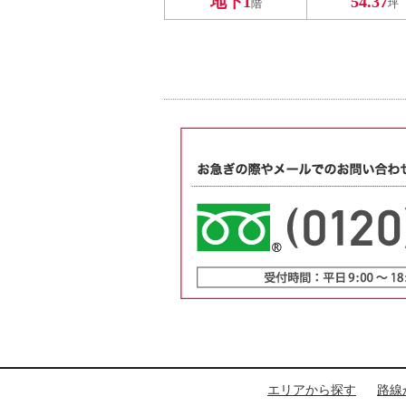
地下1
54.37
階
坪
エリアから探す
路線