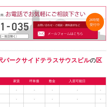
沢パークサイドテラスサウスビル
の
区
家賃
坪単価
敷金
入居可能日
-
-
-
-
-
-
-
-
-
-