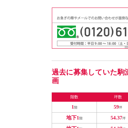
過去に募集していた駒
画
階数
坪数
1
59
階
坪
地下1
54.37
階
坪