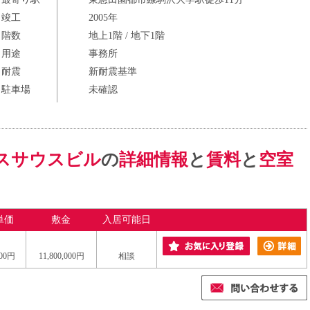
竣工
2005年
階数
地上1階 / 地下1階
用途
事務所
耐震
新耐震基準
駐車場
未確認
スサウスビル
の
詳細情報
と
賃料
と
空室
単価
敷金
入居可能日
000円
11,800,000円
相談