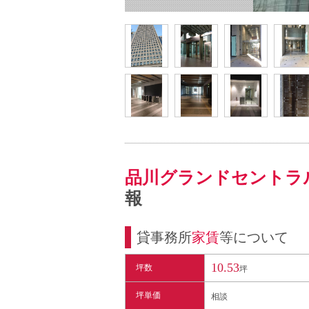
品川グランドセントラ
報
貸事務所
家賃
等について
10.53
坪数
坪
坪単価
相談