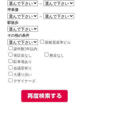
～
坪単価
～
駅徒歩
その他の条件
新耐震基準ビル
築年数5年以内
保証金なし
敷金なし
駐車場あり
会議室有り
大通り沿い
デザイナーズ