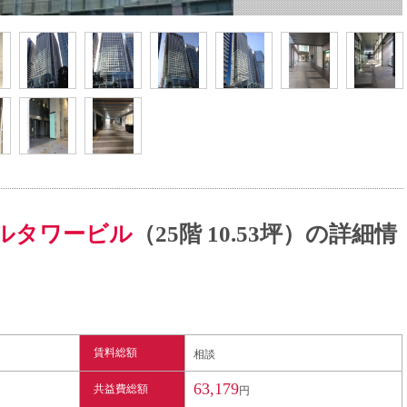
ルタワービル
（25階 10.53坪）の詳細情
賃料総額
相談
63,179
共益費総額
円