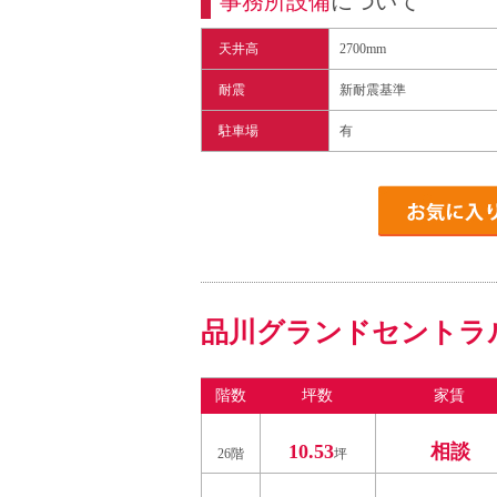
事務所設備
について
天井高
2700mm
耐震
新耐震基準
駐車場
有
品川グランドセントラ
階数
坪数
家賃
10.53
相談
26階
坪