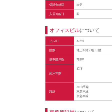
保証金総額
未定
入居可能日
即
オフィスビル
について
ビルID
32795
階数
地上32階 / 地下3階
基準階坪数
785坪
47坪
延床坪数
JR山手線
路線
京急本線
京急本線