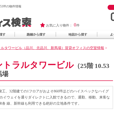
53坪の物件情報
0
お気に入り物件：
件
ラルタワービル（品川、北品川、新馬場）賃貸オフィスの空室情報
>
ントラルタワービル
（25階 10.53
馬場
竣工、32階建ての1フロアがおよそ860坪ほどのハイスペックなハイグ
スカイウェイを通りダイレクトに入館できるので、通勤、移動、来客な
R各 線、新幹線も利用できる絶好の立地条件です。