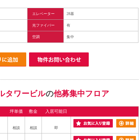
エレベーター
28基
光ファイバー
有
空調
集中
ルタワービル
の
他募集中フロア
坪単価
敷金
入居可能日
相談
相談
即