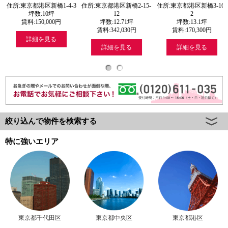
住所:東京都港区新橋1-4-3
住所:東京都港区新橋2-15-
住所:東京都港区新橋3-16-
坪数:
10
坪
12
2
賃料:
150,000
円
坪数:
12.71
坪
坪数:
13.1
坪
賃料:
342,030
円
賃料:
170,300
円
詳細を見る
詳細を見る
詳細を見る
絞り込んで物件を検索する
特に強いエリア
東京都千代田区
東京都中央区
東京都港区