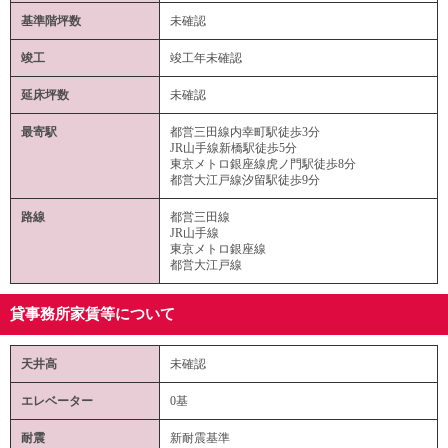
基準階坪数
未確認
竣工
竣工年未確認
延床坪数
未確認
最寄駅
都営三田線内幸町駅徒歩3分
JR山手線新橋駅徒歩5分
東京メトロ銀座線虎ノ門駅徒歩8分
都営大江戸線汐留駅徒歩9分
路線
都営三田線
JR山手線
東京メトロ銀座線
都営大江戸線
貸事務所家賃等について
天井高
未確認
エレベーター
0基
耐震
新耐震基準