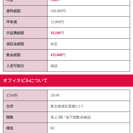
賃料総額
108,960
円
坪単価
12,000円
共益費総額
18,160
円
保証金総額
未定
敷金総額
435,840
円
入居可能日
相談
オフィスビルについて
ビルID
20149
住所
東京都港区新橋2-2-5
階数
地上5階 / 地下階数未確認
構造
RC