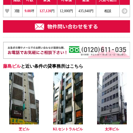
3階
9.08
坪
127,120
円
12,000円
435,840円
相談
藤島ビル
と近い条件の貸事務所はこちら
芝ビル
KLセントラルビル
太洋ビル