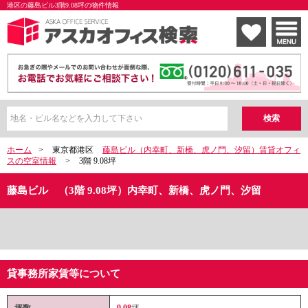
港区の藤島ビル3階9.08坪の物件情報
ホーム
>
東京都港区
藤島ビル（内幸町、新橋、虎ノ門、汐留）賃貸オフィ
スの空室情報
>
3階 9.08坪
藤島ビル （3階 9.08坪）内幸町、新橋、虎ノ門、汐留
貸事務所家賃等について
坪数
9.08
坪