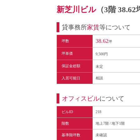
新芝川ビル
（3階 38.
貸事務所
家賃
等について
38.62
坪数
坪
坪単価
9,500円
保証金総額
未定
入居可能日
相談
オフィスビル
について
ビルID
218
階数
地上7階 / 地下1階
基準階坪数
未確認