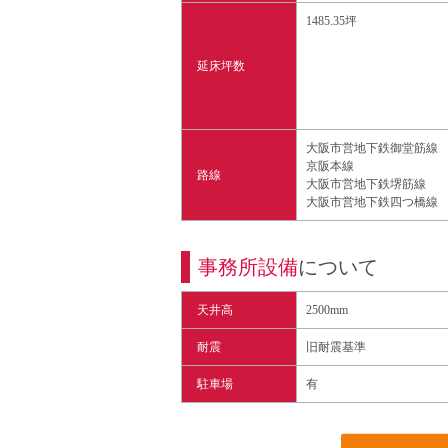
1485.35坪
延床坪数
大阪市営地下鉄御堂筋線
京阪本線
路線
大阪市営地下鉄堺筋線
大阪市営地下鉄四つ橋線
事務所設備
について
天井高
2500mm
耐震
旧耐震基準
駐車場
有