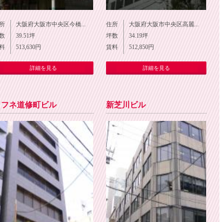
所
大阪府大阪市中央区今橋...
住所
大阪府大阪市中央区高麗...
数
39.51
坪
坪数
34.19
坪
料
513,630
円
賃料
512,850
円
詳細を見る
詳細を見る
ミフネ道修町ビル
新芝川ビル