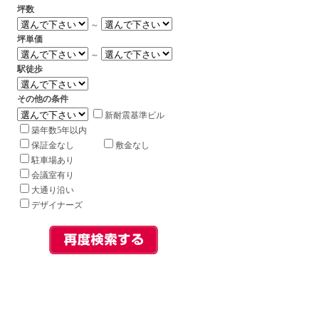
坪数
～
坪単価
～
駅徒歩
その他の条件
新耐震基準ビル
築年数5年以内
保証金なし
敷金なし
駐車場あり
会議室有り
大通り沿い
デザイナーズ