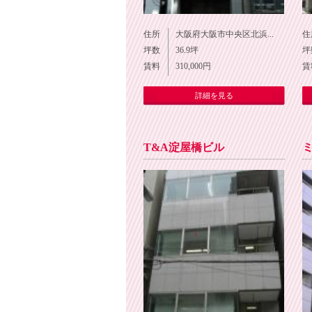
住所
大阪府大阪市中央区北浜...
住
坪数
36.9
坪
坪
賃料
310,000
円
賃
詳細を見る
T&A淀屋橋ビル