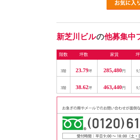
新芝川ビル
の
他募集中
階数
坪数
家賃
坪
23.79
285,480
3階
坪
円
9
38.62
463,440
3階
坪
円
9