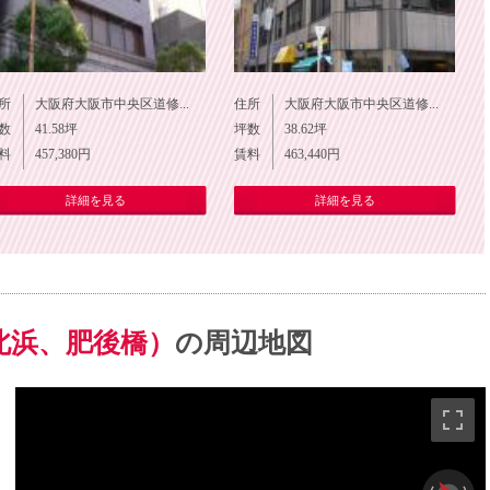
所
大阪府大阪市中央区道修...
住所
大阪府大阪市中央区道修...
数
41.58
坪
坪数
38.62
坪
料
457,380
円
賃料
463,440
円
詳細を見る
詳細を見る
北浜、肥後橋）
の周辺地図