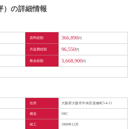
62坪）の詳細情報
366,890
賃料総額
円
96,550
共益費総額
円
3,668,900
敷金総額
円
住所
大阪府大阪市中央区道修町3-4-11
構造
SRC
竣工
1969年12月