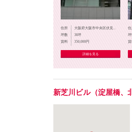
住所
大阪府大阪市中央区伏見...
住
坪数
38
坪
坪
賃料
350,000
円
賃
詳細を見る
新芝川ビル（淀屋橋、