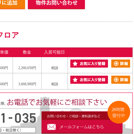
フロア
単価
敷金
入居可能日
,500円
2,260,050円
相談
,500円
3,668,900円
相談