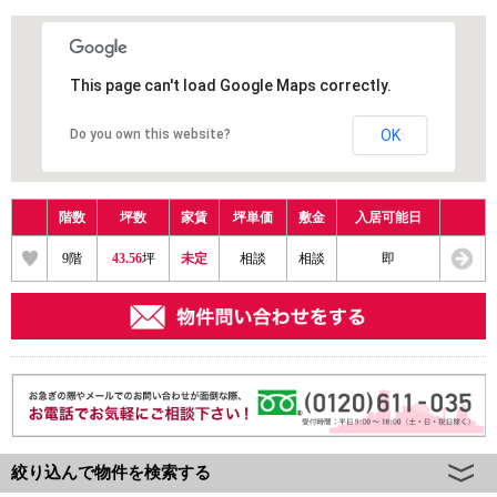
This page can't load Google Maps correctly.
Do you own this website?
OK
階数
坪数
家賃
坪単価
敷金
入居可能日
9
階
43.56
坪
未定
相談
相談
即
絞り込んで物件を検索する