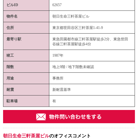
ビルID
62657
物件名
朝日生命三軒茶屋ビル
住所
東京都世田谷区三軒茶屋1-41-9
最寄り駅
東急田園都市線三軒茶屋駅徒歩2分、東急世田
谷線三軒茶屋駅徒歩4分
竣工
1987年
階数
地上9階 / 地下階数未確認
用途
事務所
耐震
新耐震基準
駐車場
有
朝日生命三軒茶屋ビル
のオフィスコメント