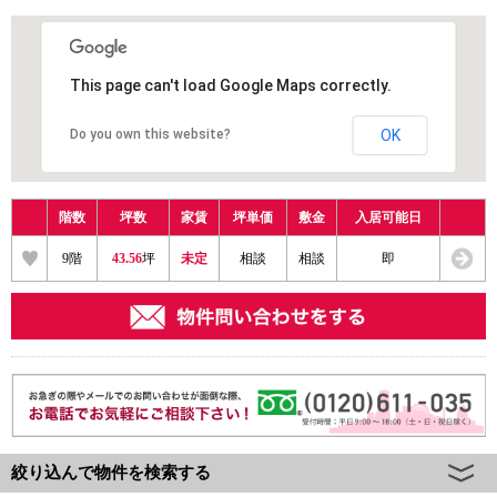
This page can't load Google Maps correctly.
Do you own this website?
OK
階数
坪数
家賃
坪単価
敷金
入居可能日
9
階
43.56
坪
未定
相談
相談
即
絞り込んで物件を検索する