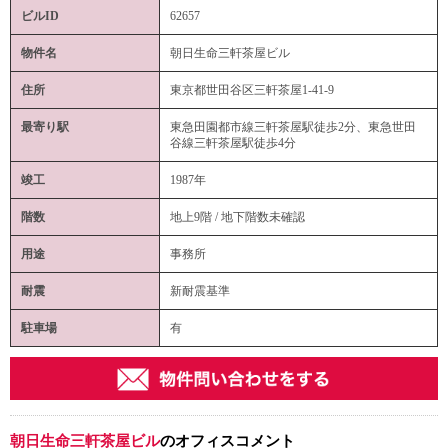
ビルID
62657
物件名
朝日生命三軒茶屋ビル
住所
東京都世田谷区三軒茶屋1-41-9
最寄り駅
東急田園都市線三軒茶屋駅徒歩2分、東急世田
谷線三軒茶屋駅徒歩4分
竣工
1987年
階数
地上9階 / 地下階数未確認
用途
事務所
耐震
新耐震基準
駐車場
有
朝日生命三軒茶屋ビル
のオフィスコメント