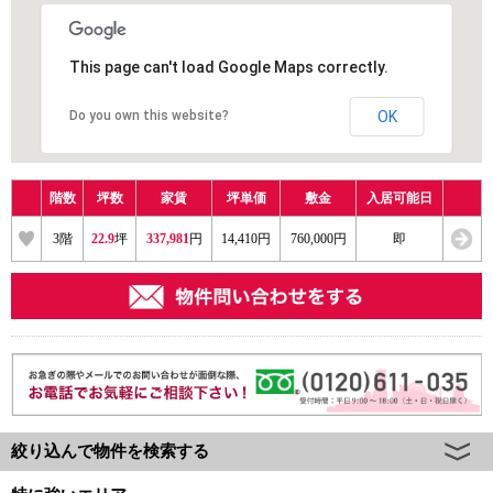
This page can't load Google Maps correctly.
Do you own this website?
OK
階数
坪数
家賃
坪単価
敷金
入居可能日
3
階
22.9
坪
337,981
円
14,410円
760,000円
即
絞り込んで物件を検索する