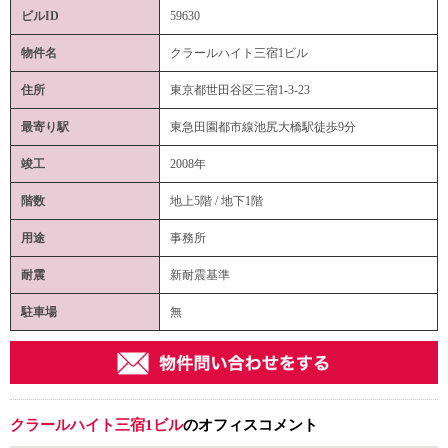
ビルID
59630
物件名
クラールハイト三宿1ビル
住所
東京都世田谷区三宿1-3-23
最寄り駅
東急田園都市線池尻大橋駅徒歩9分
竣工
2008年
階数
地上5階 / 地下1階
用途
事務所
耐震
新耐震基準
駐車場
無
クラールハイト三宿1ビル
のオフィスコメント