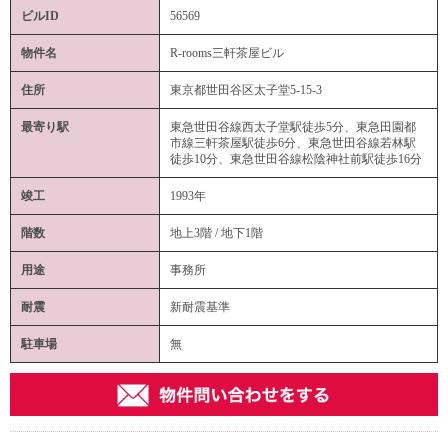
ビルID
56569
物件名
R-rooms三軒茶屋ビル
住所
東京都世田谷区太子堂5-15-3
最寄り駅
東急世田谷線西太子堂駅徒歩5分、東急田園都
市線三軒茶屋駅徒歩6分、東急世田谷線若林駅
徒歩10分、東急世田谷線松陰神社前駅徒歩16分
竣工
1993年
階数
地上3階 / 地下1階
用途
事務所
耐震
新耐震基準
駐車場
無