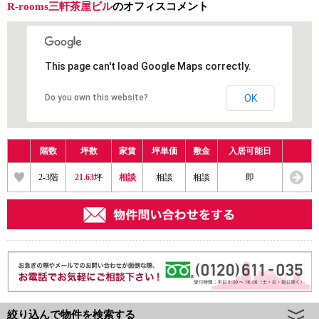
R-rooms三軒茶屋ビル
のオフィスコメント
This page can't load Google Maps correctly.
Do you own this website?
OK
階数
坪数
家賃
坪単価
敷金
入居可能日
2
-
3
階
21.63
坪
相談
相談
相談
即
絞り込んで物件を検索する