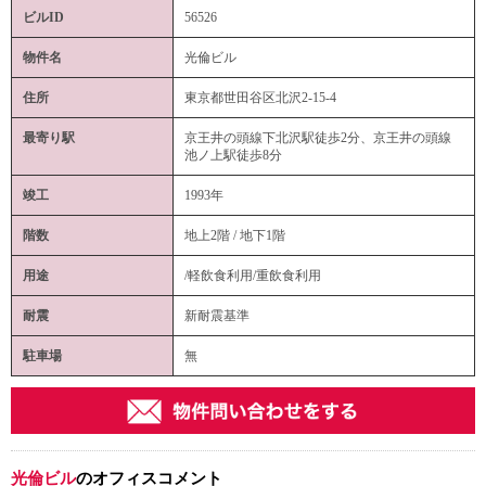
ビルID
56526
物件名
光倫ビル
住所
東京都世田谷区北沢2-15-4
最寄り駅
京王井の頭線下北沢駅徒歩2分、京王井の頭線
池ノ上駅徒歩8分
竣工
1993年
階数
地上2階 / 地下1階
用途
/軽飲食利用/重飲食利用
耐震
新耐震基準
駐車場
無
光倫ビル
のオフィスコメント