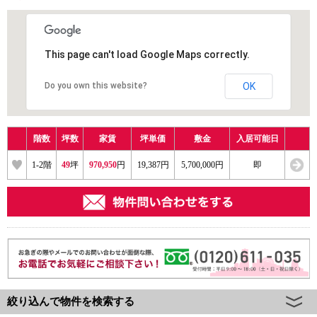
This page can't load Google Maps correctly.
Do you own this website?
OK
階数
坪数
家賃
坪単価
敷金
入居可能日
1
-
2
階
49
坪
970,950
円
19,387円
5,700,000円
即
絞り込んで物件を検索する