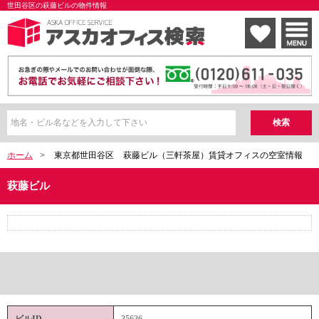
世田谷区の萩藤ビルの物件情報
ホーム
>
東京都世田谷区
萩藤ビル（三軒茶屋）賃貸オフィスの空室情報
萩藤ビル
ビルID
35636