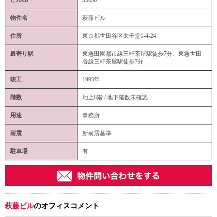
物件名
萩藤ビル
住所
東京都世田谷区太子堂1-4-24
最寄り駅
東急田園都市線三軒茶屋駅徒歩7分、東急世田
谷線三軒茶屋駅徒歩7分
竣工
1993年
階数
地上8階 / 地下階数未確認
用途
事務所
耐震
新耐震基準
駐車場
有
萩藤ビル
のオフィスコメント