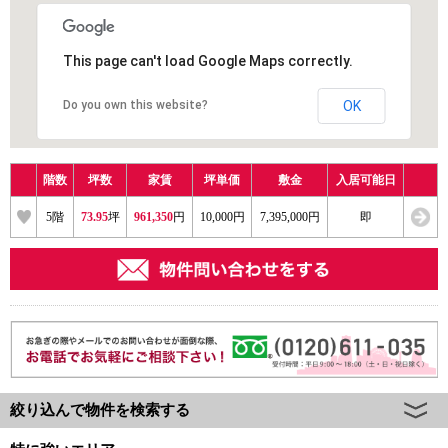
This page can't load Google Maps correctly.
Do you own this website?
OK
階数
坪数
家賃
坪単価
敷金
入居可能日
5
階
73.95
坪
961,350
円
10,000円
7,395,000円
即
絞り込んで物件を検索する