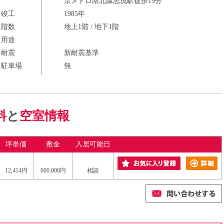
京メトロ南北線志茂駅徒歩19分
竣工
1985年
階数
地上1階 / 地下1階
用途
耐震
新耐震基準
駐車場
無
料
と
空室情報
坪単価
敷金
入居可能日
12,414円
600,000円
相談