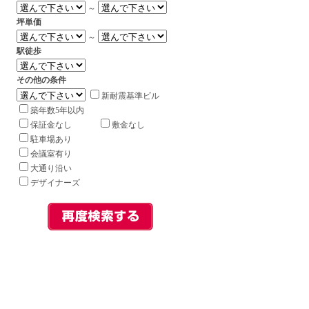
～
坪単価
～
駅徒歩
その他の条件
新耐震基準ビル
築年数5年以内
保証金なし
敷金なし
駐車場あり
会議室有り
大通り沿い
デザイナーズ