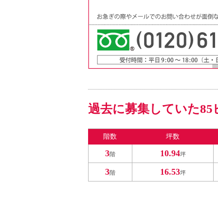
過去に募集していた85
階数
坪数
3
10.94
階
坪
3
16.53
階
坪