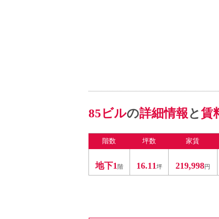
85ビル
の
詳細情報
と
賃
階数
坪数
家賃
地下1
16.11
219,998
階
坪
円