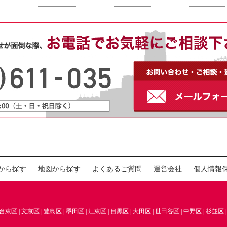
から探す
地図から探す
よくあるご質問
運営会社
個人情報
台東区
|
文京区
|
豊島区
|
墨田区
|
江東区
|
目黒区
|
大田区
|
世田谷区
|
中野区
|
杉並区