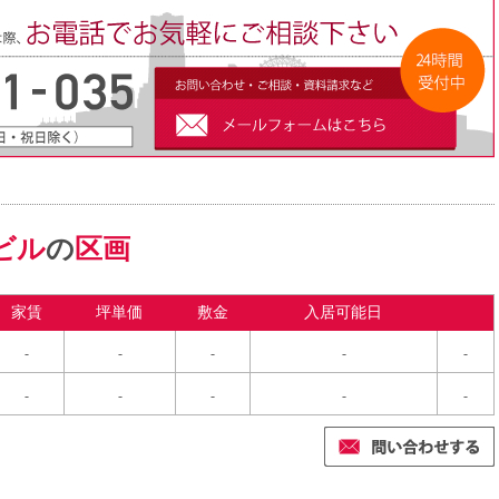
ビル
の
区画
家賃
坪単価
敷金
入居可能日
-
-
-
-
-
-
-
-
-
-