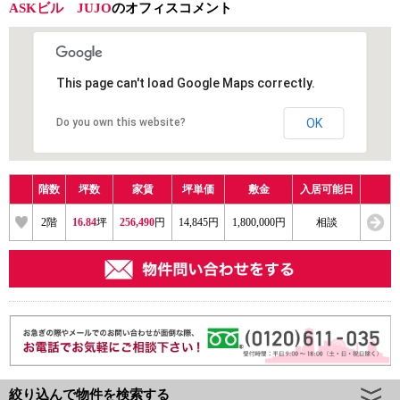
ASKビル JUJO
のオフィスコメント
This page can't load Google Maps correctly.
Do you own this website?
OK
階数
坪数
家賃
坪単価
敷金
入居可能日
2
階
16.84
坪
256,490
円
14,845円
1,800,000円
相談
絞り込んで物件を検索する