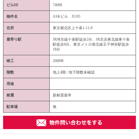
ビルID
74098
物件名
ASKビル JUJO
住所
東京都北区上十条1-11-9
最寄り駅
JR埼京線十条駅徒歩2分、JR京浜東北線東十条
駅徒歩8分、東京メトロ南北線王子神谷駅徒歩
18分
竣工
2008年
階数
地上4階 / 地下階数未確認
用途
耐震
新耐震基準
駐車場
無