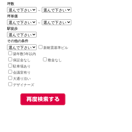
坪数
～
坪単価
～
駅徒歩
その他の条件
新耐震基準ビル
築年数5年以内
保証金なし
敷金なし
駐車場あり
会議室有り
大通り沿い
デザイナーズ