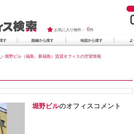
0
お気に入り物件：
件
ア
>
堀野ビル（福島、新福島）賃貸オフィスの空室情報
堀野ビル
のオフィスコメント