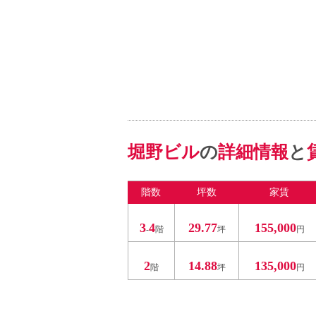
堀野ビル
の
詳細情報
と
階数
坪数
家賃
3
4
29.77
155,000
-
階
坪
円
2
14.88
135,000
階
坪
円