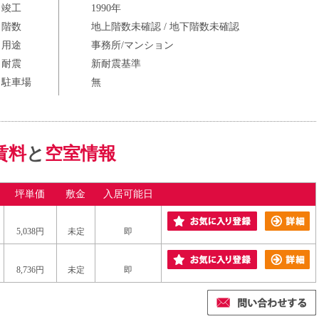
竣工
1990年
階数
地上階数未確認 / 地下階数未確認
用途
事務所/マンション
耐震
新耐震基準
駐車場
無
賃料
と
空室情報
坪単価
敷金
入居可能日
5,038円
未定
即
8,736円
未定
即